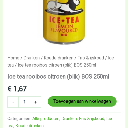
Home
/
Dranken
/
Koude dranken
/
Fris & ijskoud
/
Ice
tea
/ Ice tea rooibos citroen (blik) BOS 250ml
Ice tea rooibos citroen (blik) BOS 250ml
€
1,67
Toevoegen aan winkelwagen
-
+
Categorieën:
Alle producten
,
Dranken
,
Fris & ijskoud
,
Ice
tea
,
Koude dranken