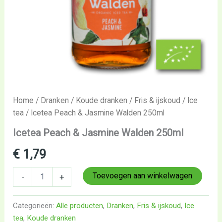
Home
/
Dranken
/
Koude dranken
/
Fris & ijskoud
/
Ice
tea
/ Icetea Peach & Jasmine Walden 250ml
Icetea Peach & Jasmine Walden 250ml
€
1,79
Toevoegen aan winkelwagen
-
+
Categorieën:
Alle producten
,
Dranken
,
Fris & ijskoud
,
Ice
tea
,
Koude dranken