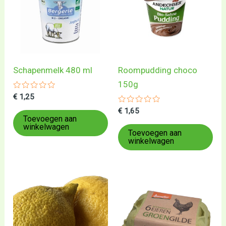
Schapenmelk 480 ml
Roompudding choco
150g
Gewaardeerd
€
1,25
0
uit
Gewaardeerd
€
1,65
5
0
Toevoegen aan
uit
winkelwagen
5
Toevoegen aan
winkelwagen