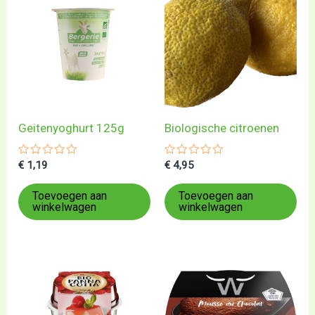
Geitenyoghurt 125g
Biologische citroenen
Gewaardeerd
Gewaardeerd
€
1,19
€
4,95
0
0
uit
uit
5
5
Toevoegen aan
Toevoegen aan
winkelwagen
winkelwagen