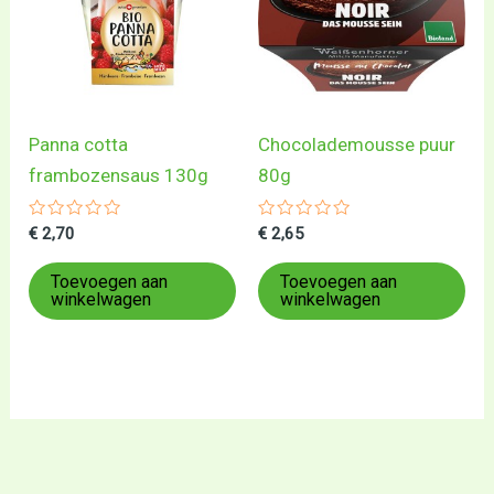
Panna cotta
Chocolademousse puur
frambozensaus 130g
80g
Gewaardeerd
Gewaardeerd
€
2,70
€
2,65
0
0
uit
uit
5
5
Toevoegen aan
Toevoegen aan
winkelwagen
winkelwagen