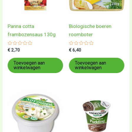
Panna cotta
Biologische boeren
frambozensaus 130g
roomboter
Gewaardeerd
Gewaardeerd
€
2,70
€
6,40
0
0
uit
uit
5
5
Toevoegen aan
Toevoegen aan
winkelwagen
winkelwagen