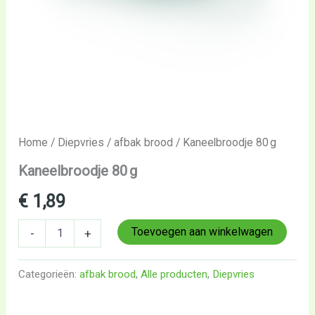
Home
/
Diepvries
/
afbak brood
/ Kaneelbroodje 80 g
Kaneelbroodje 80 g
€
1,89
Toevoegen aan winkelwagen
-
+
Categorieën:
afbak brood
,
Alle producten
,
Diepvries