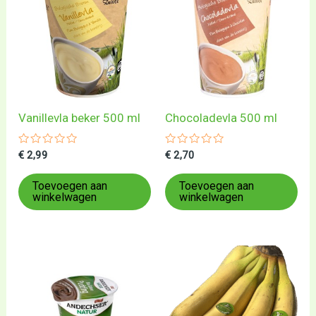
Vanillevla beker 500 ml
Chocoladevla 500 ml
Gewaardeerd
Gewaardeerd
€
2,99
€
2,70
0
0
uit
uit
5
5
Toevoegen aan
Toevoegen aan
winkelwagen
winkelwagen