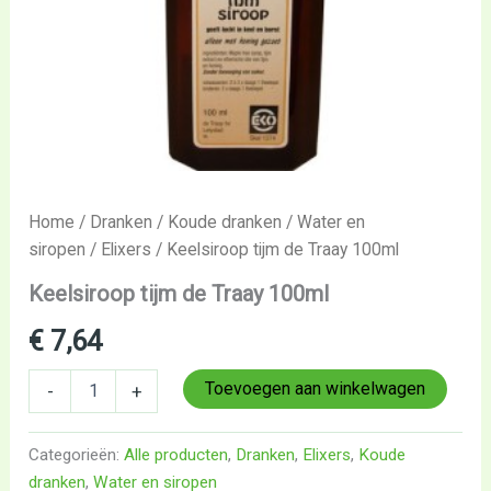
Home
/
Dranken
/
Koude dranken
/
Water en
siropen
/
Elixers
/ Keelsiroop tijm de Traay 100ml
Keelsiroop tijm de Traay 100ml
€
7,64
Toevoegen aan winkelwagen
-
+
Categorieën:
Alle producten
,
Dranken
,
Elixers
,
Koude
dranken
,
Water en siropen