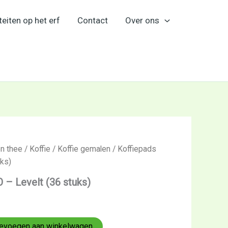
teiten op het erf
Contact
Over ons
en thee
/
Koffie
/
Koffie gemalen
/ Koffiepads
uks)
 – Levelt (36 stuks)
evoegen aan winkelwagen