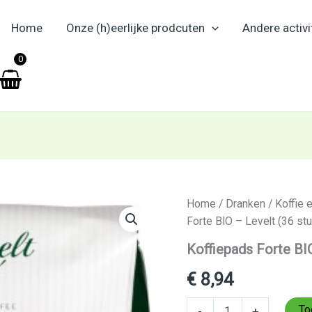
Home
Onze (h)eerlijke prodcuten
Andere activi
en
0
Koffiepads
Home
/
Dranken
/
Koffie 
Forte
Forte BIO – Levelt (36 st
BIO
–
Koffiepads Forte BIO
Levelt
(36
€
8,94
stuks)
aantal
To
-
+