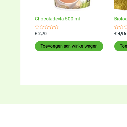
Chocoladevla 500 ml
Biolo
Gewaardeerd
Gewa
€
2,70
€
4,95
0
0
uit
uit
5
5
Toevoegen aan winkelwagen
Toe