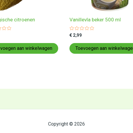
gische citroenen
Vanillevla beker 500 ml
ardeerd
Gewaardeerd
€
2,99
0
uit
5
voegen aan winkelwagen
Toevoegen aan winkelwage
Copyright © 2026