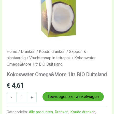
Home
/
Dranken
/
Koude dranken
/
Sappen &
plantaardig
/
Vruchtensap in tetrapak
/ Kokoswater
Omega&More 1ltr BIO Duitsland
Kokoswater Omega&More 1ltr BIO Duitsland
€
4,61
Toevoegen aan winkelwagen
-
+
Categorieën:
Alle producten
,
Dranken
,
Koude dranken
,