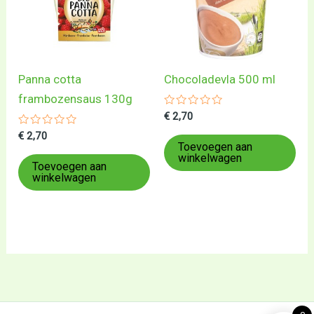
Panna cotta
Chocoladevla 500 ml
frambozensaus 130g
Gewaardeerd
€
2,70
0
Gewaardeerd
uit
€
2,70
0
5
Toevoegen aan
uit
winkelwagen
5
Toevoegen aan
winkelwagen