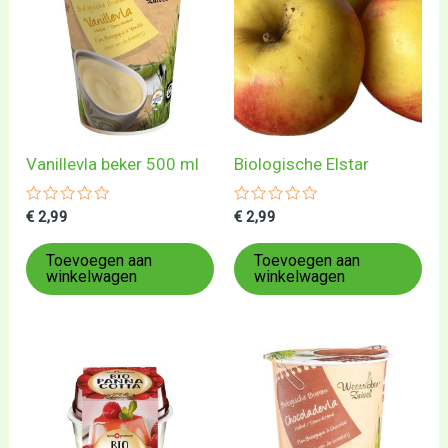
Vanillevla beker 500 ml
Biologische Elstar
Gewaardeerd
Gewaardeerd
€
2,99
€
2,99
0
0
uit
uit
5
5
Toevoegen aan
Toevoegen aan
winkelwagen
winkelwagen