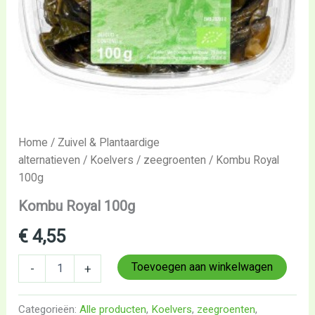
Home
/
Zuivel & Plantaardige
alternatieven
/
Koelvers
/
zeegroenten
/ Kombu Royal
100g
Kombu Royal 100g
€
4,55
Toevoegen aan winkelwagen
-
+
Categorieën:
Alle producten
,
Koelvers
,
zeegroenten
,