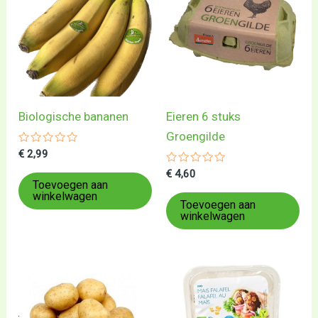
Biologische bananen
Eieren 6 stuks
Groengilde
Gewaardeerd
€
2,99
0
uit
Gewaardeerd
€
4,60
5
0
Toevoegen aan
uit
winkelwagen
5
Toevoegen aan
winkelwagen