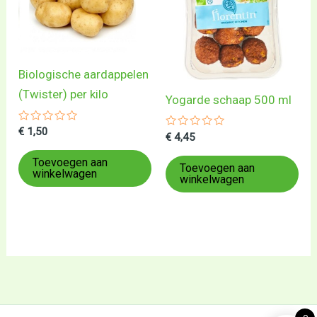
Biologische aardappelen
(Twister) per kilo
Yogarde schaap 500 ml
Gewaardeerd
€
1,50
Gewaardeerd
€
4,45
0
0
uit
uit
5
Toevoegen aan
5
Toevoegen aan
winkelwagen
winkelwagen