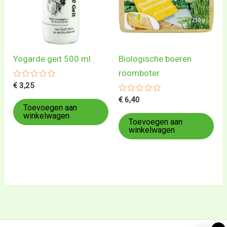
Yogarde geit 500 ml
Biologische boeren
roomboter
Gewaardeerd
€
3,25
0
uit
Gewaardeerd
€
6,40
5
0
Toevoegen aan
uit
winkelwagen
5
Toevoegen aan
winkelwagen