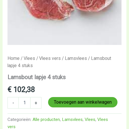
Home
/
Vlees
/
Vlees vers
/
Lamsvlees
/ Lamsbout
lapje 4 stuks
Lamsbout lapje 4 stuks
€
102,38
Toevoegen aan winkelwagen
-
+
Categorieën:
Alle producten
,
Lamsvlees
,
Vlees
,
Vlees
vers