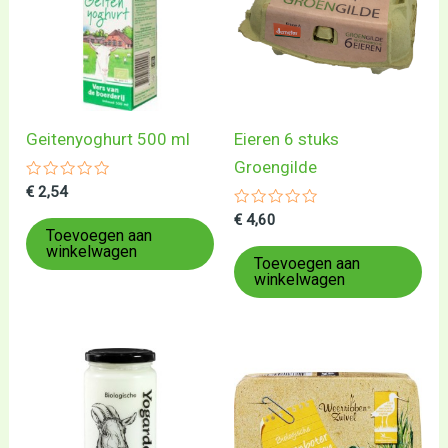
Geitenyoghurt 500 ml
Eieren 6 stuks
Groengilde
Gewaardeerd
€
2,54
0
uit
Gewaardeerd
€
4,60
5
0
Toevoegen aan
uit
winkelwagen
5
Toevoegen aan
winkelwagen