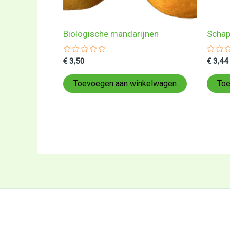
Biologische mandarijnen
Schap
Gewaardeerd
Gewa
€
3,50
€
3,44
0
0
uit
uit
5
5
Toevoegen aan winkelwagen
Toe