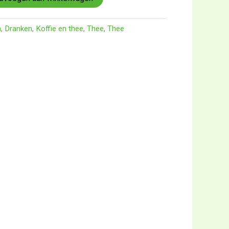
n
,
Dranken
,
Koffie en thee
,
Thee
,
Thee