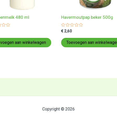
enmelk 480 ml
Havermoutpap beker 500g
ardeerd
Gewaardeerd
€
2,60
0
uit
5
voegen aan winkelwagen
Toevoegen aan winkelwage
Copyright © 2026