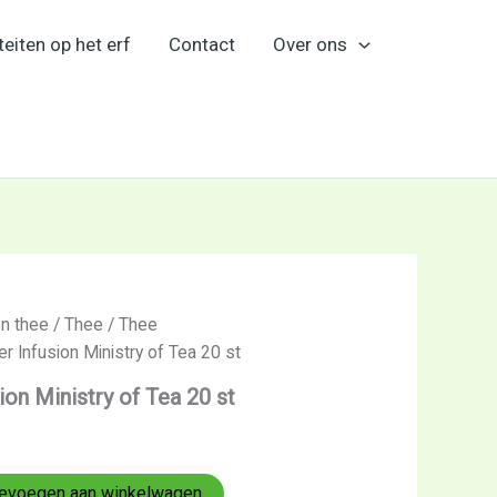
teiten op het erf
Contact
Over ons
en thee
/
Thee
/
Thee
 Infusion Ministry of Tea 20 st
on Ministry of Tea 20 st
evoegen aan winkelwagen