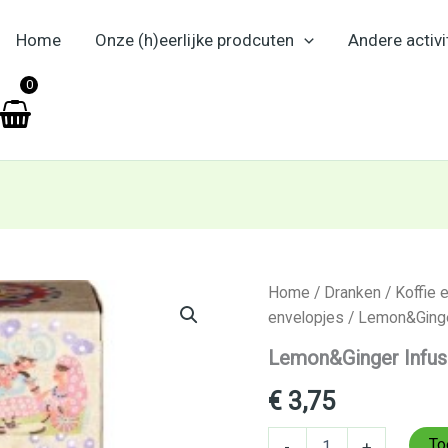
Home
Onze (h)eerlijke prodcuten
Andere activi
en
0
Lemon&Ginger
Home
/
Dranken
/
Koffie 
Infusion
envelopjes
/ Lemon&Ginger
Ministry
of
Lemon&Ginger Infusi
Tea
20
€
3,75
st
aantal
To
-
+