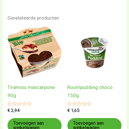
Gerelateerde producten
Tiramisu mascarpone
Roompudding choco
90g
150g
Gewaardeerd
Gewaardeerd
€
2,94
€
1,65
0
0
uit
uit
5
5
Toevoegen aan
Toevoegen aan
winkelwagen
winkelwagen