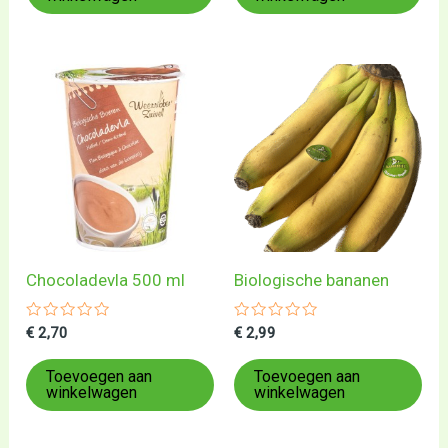
Chocoladevla 500 ml
Biologische bananen
Gewaardeerd
Gewaardeerd
€
2,70
€
2,99
0
0
uit
uit
5
5
Toevoegen aan
Toevoegen aan
winkelwagen
winkelwagen