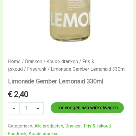
Home
/
Dranken
/
Koude dranken
/
Fris &
ijskoud
/
Frisdrank
/ Limonade Gember Lemonaid 330ml
Limonade Gember Lemonaid 330ml
€
2,40
Toevoegen aan winkelwagen
-
+
Categorieën:
Alle producten
,
Dranken
,
Fris & ijskoud
,
Frisdrank
,
Koude dranken