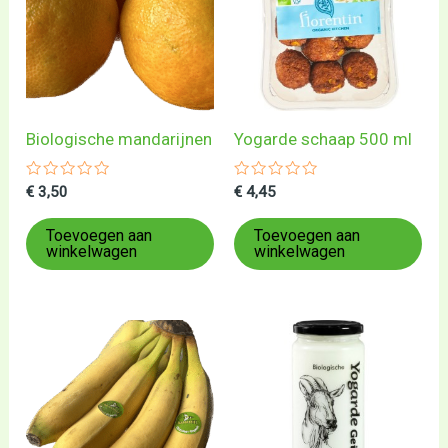
Biologische mandarijnen
Yogarde schaap 500 ml
Gewaardeerd
Gewaardeerd
€
3,50
€
4,45
0
0
uit
uit
5
5
Toevoegen aan
Toevoegen aan
winkelwagen
winkelwagen