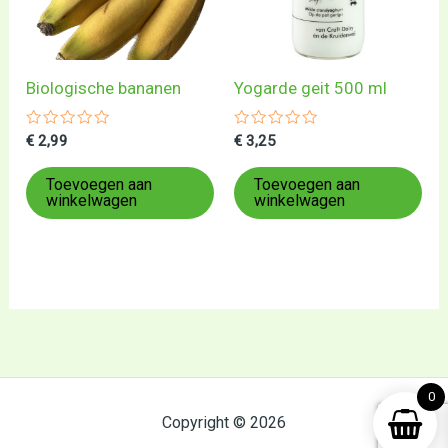
Biologische bananen
Yogarde geit 500 ml
Gewaardeerd
Gewaardeerd
€
2,99
€
3,25
0
0
uit
uit
5
5
Toevoegen aan
Toevoegen aan
winkelwagen
winkelwagen
0
Copyright © 2026