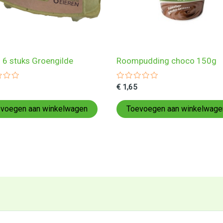
n 6 stuks Groengilde
Roompudding choco 150g
ardeerd
Gewaardeerd
€
1,65
0
uit
5
voegen aan winkelwagen
Toevoegen aan winkelwage