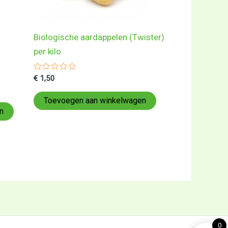
Biologische aardappelen (Twister)
per kilo
Gewaardeerd
€
1,50
0
uit
5
Toevoegen aan winkelwagen
n
0