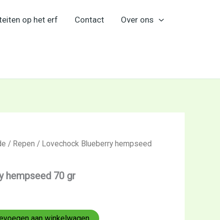
teiten op het erf
Contact
Over ons
de
/
Repen
/ Lovechock Blueberry hempseed
y hempseed 70 gr
evoegen aan winkelwagen