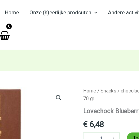
Home
Onze (h)eerlijke prodcuten
Andere activi
en
0
Lovechock
Home
/
Snacks
/
chocola
Blueberry
70 gr
hempseed
70
Lovechock Blueberr
gr
aantal
€
6,48
To
-
+