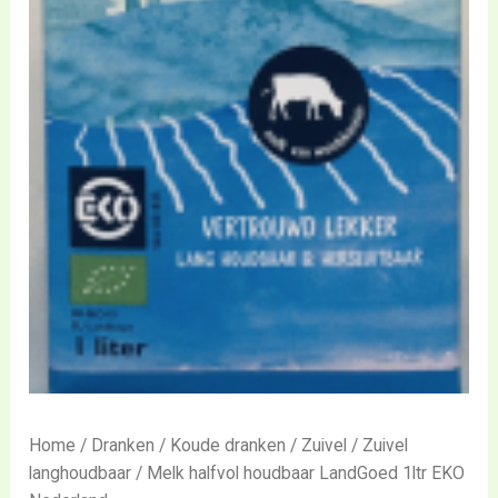
Home
/
Dranken
/
Koude dranken
/
Zuivel
/
Zuivel
langhoudbaar
/ Melk halfvol houdbaar LandGoed 1ltr EKO