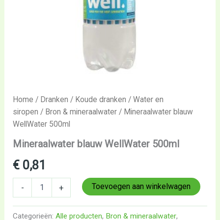
Home
/
Dranken
/
Koude dranken
/
Water en
siropen
/
Bron & mineraalwater
/ Mineraalwater blauw
WellWater 500ml
Mineraalwater blauw WellWater 500ml
€
0,81
Toevoegen aan winkelwagen
-
+
Categorieën:
Alle producten
,
Bron & mineraalwater
,