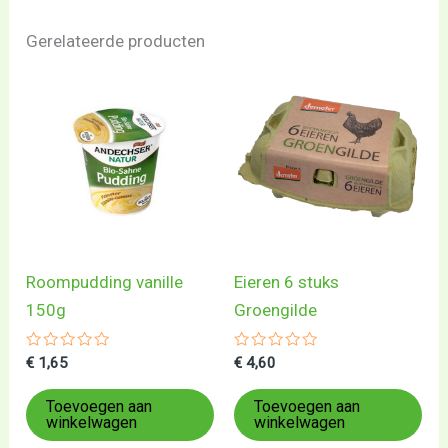
Gerelateerde producten
Roompudding vanille
Eieren 6 stuks
150g
Groengilde
Gewaardeerd
Gewaardeerd
€
1,65
€
4,60
0
0
uit
uit
5
5
Toevoegen aan
Toevoegen aan
winkelwagen
winkelwagen