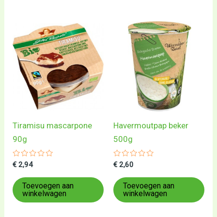
Tiramisu mascarpone
Havermoutpap beker
90g
500g
Gewaardeerd
Gewaardeerd
€
2,94
€
2,60
0
0
uit
uit
5
5
Toevoegen aan
Toevoegen aan
winkelwagen
winkelwagen