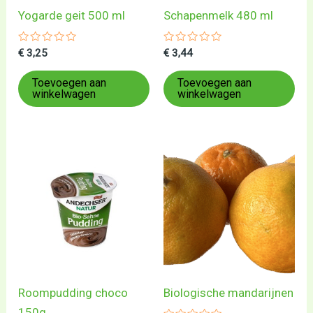
Yogarde geit 500 ml
Schapenmelk 480 ml
Gewaardeerd
Gewaardeerd
€
3,25
€
3,44
0
0
uit
uit
5
5
Toevoegen aan
Toevoegen aan
winkelwagen
winkelwagen
Roompudding choco
Biologische mandarijnen
150g