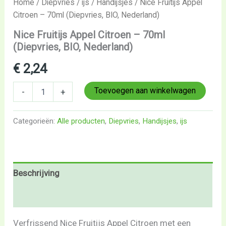
Home
/
Diepvries
/
ijs
/
Handijsjes
/ Nice Fruitijs Appel
Citroen – 70ml (Diepvries, BIO, Nederland)
Nice Fruitijs Appel Citroen – 70ml
(Diepvries, BIO, Nederland)
€
2,24
Toevoegen aan winkelwagen
-
+
Categorieën:
Alle producten
,
Diepvries
,
Handijsjes
,
ijs
Beschrijving
Beoordelingen (0)
Verfrissend Nice Fruitijs Appel Citroen met een