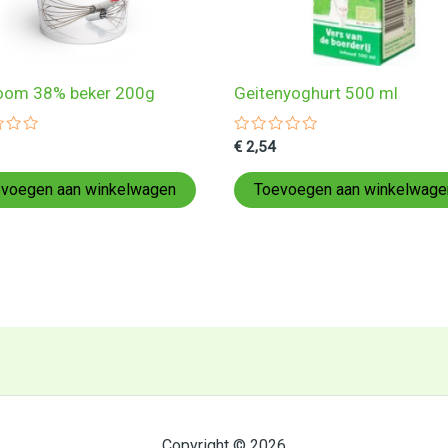
oom 38% beker 200g
Geitenyoghurt 500 ml
ardeerd
Gewaardeerd
€
2,54
0
uit
5
voegen aan winkelwagen
Toevoegen aan winkelwage
Copyright © 2026