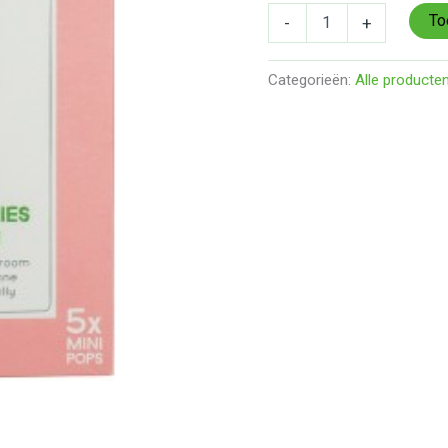
BIO,
To
-
+
Nederland)
aantal
Categorieën:
Alle producte