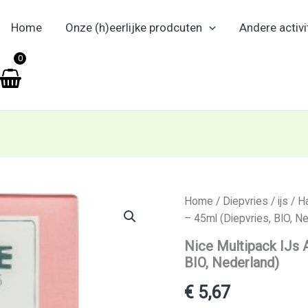
Home
Onze (h)eerlijke prodcuten
Andere activi
en
0
Nice
Home
/
Diepvries
/
ijs
/
Ha
Multipack
– 45ml (Diepvries, BIO, N
IJs
Aardbei
Nice Multipack IJs 
Slagroom
BIO, Nederland)
–
45ml
€
5,67
(Diepvries,