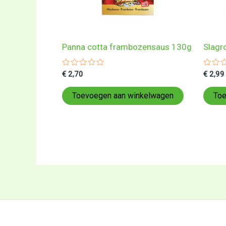
Panna cotta frambozensaus 130g
Slagr
Gewaardeerd
Gewa
€
2,70
€
2,99
0
0
uit
uit
5
5
Toevoegen aan winkelwagen
Toe