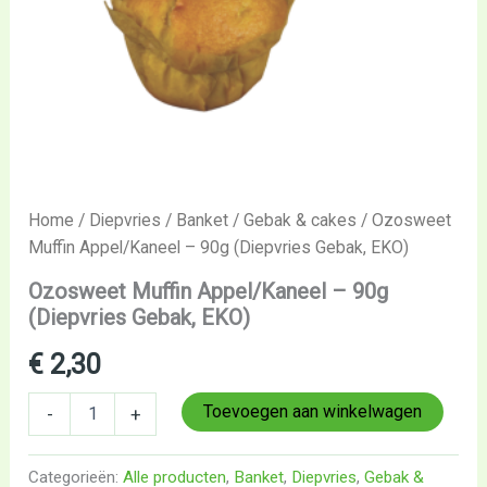
Home
/
Diepvries
/
Banket
/
Gebak & cakes
/ Ozosweet
Muffin Appel/Kaneel – 90g (Diepvries Gebak, EKO)
Ozosweet Muffin Appel/Kaneel – 90g
(Diepvries Gebak, EKO)
€
2,30
Toevoegen aan winkelwagen
-
+
Categorieën:
Alle producten
,
Banket
,
Diepvries
,
Gebak &