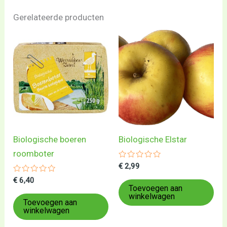
Gerelateerde producten
Biologische boeren
Biologische Elstar
roomboter
Gewaardeerd
€
2,99
0
Gewaardeerd
uit
€
6,40
0
5
Toevoegen aan
uit
winkelwagen
5
Toevoegen aan
winkelwagen