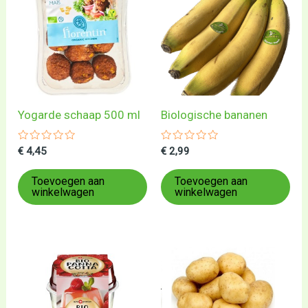
Yogarde schaap 500 ml
Biologische bananen
Gewaardeerd
Gewaardeerd
€
4,45
€
2,99
0
0
uit
uit
5
5
Toevoegen aan
Toevoegen aan
winkelwagen
winkelwagen