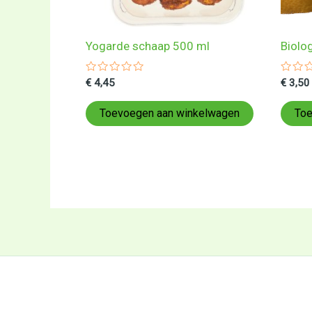
Yogarde schaap 500 ml
Biolo
Gewaardeerd
Gewa
€
4,45
€
3,50
0
0
uit
uit
5
5
Toevoegen aan winkelwagen
Toe