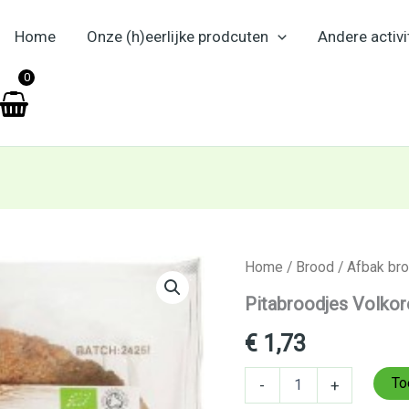
Home
Onze (h)eerlijke prodcuten
Andere activi
en
0
Pitabroodjes
Home
/
Brood
/
Afbak br
Volkoren
Pitabroodjes Volkore
4st.
Florentin
€
1,73
aantal
To
-
+