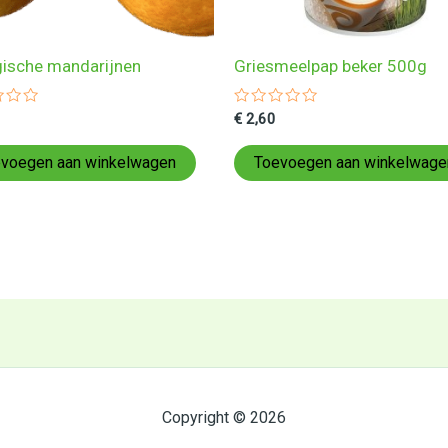
gische mandarijnen
Griesmeelpap beker 500g
ardeerd
Gewaardeerd
€
2,60
0
uit
5
voegen aan winkelwagen
Toevoegen aan winkelwage
Copyright © 2026