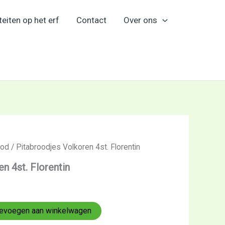
teiten op het erf
Contact
Over ons
ood
/ Pitabroodjes Volkoren 4st. Florentin
n 4st. Florentin
evoegen aan winkelwagen