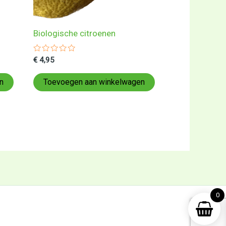
Biologische citroenen
Gewaardeerd
€
4,95
0
uit
5
n
Toevoegen aan winkelwagen
0