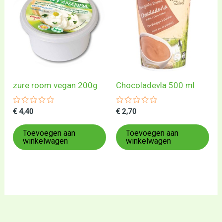
zure room vegan 200g
Chocoladevla 500 ml
Gewaardeerd
Gewaardeerd
€
4,40
€
2,70
0
0
uit
uit
5
5
Toevoegen aan
Toevoegen aan
winkelwagen
winkelwagen