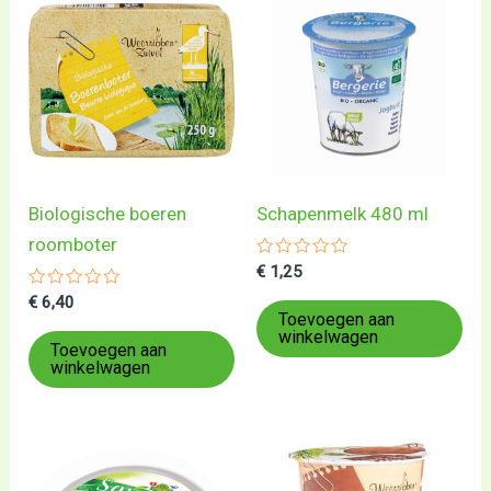
Biologische boeren
Schapenmelk 480 ml
roomboter
Gewaardeerd
€
1,25
0
Gewaardeerd
uit
€
6,40
0
5
Toevoegen aan
uit
winkelwagen
5
Toevoegen aan
winkelwagen