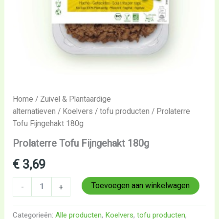
Home
/
Zuivel & Plantaardige
alternatieven
/
Koelvers
/
tofu producten
/ Prolaterre
Tofu Fijngehakt 180g
Prolaterre Tofu Fijngehakt 180g
€
3,69
Toevoegen aan winkelwagen
-
+
Categorieën:
Alle producten
,
Koelvers
,
tofu producten
,