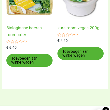
Biologische boeren
zure room vegan 200g
roomboter
Gewaardeerd
€
4,40
0
Gewaardeerd
uit
€
6,40
0
5
Toevoegen aan
uit
winkelwagen
5
Toevoegen aan
winkelwagen