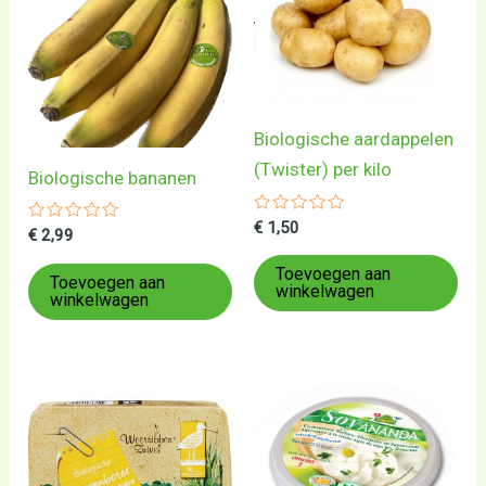
Biologische aardappelen
(Twister) per kilo
Biologische bananen
Gewaardeerd
€
1,50
Gewaardeerd
€
2,99
0
0
uit
uit
5
Toevoegen aan
5
Toevoegen aan
winkelwagen
winkelwagen