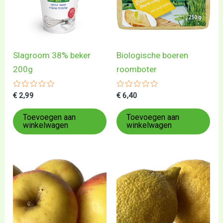
Slagroom 38% beker
Biologische boeren
200g
roomboter
Gewaardeerd
Gewaardeerd
€
2,99
€
6,40
0
0
uit
uit
5
5
Toevoegen aan
Toevoegen aan
winkelwagen
winkelwagen