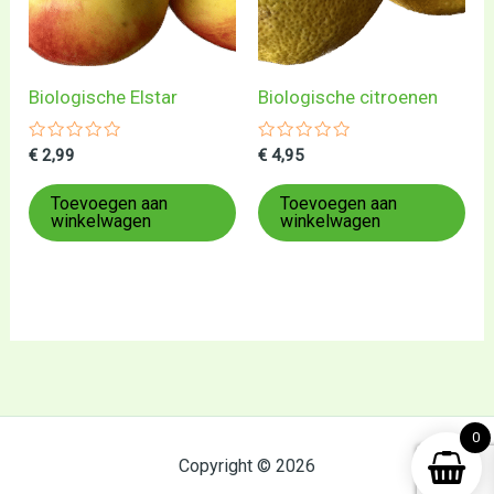
Biologische Elstar
Biologische citroenen
Gewaardeerd
Gewaardeerd
€
2,99
€
4,95
0
0
uit
uit
5
5
Toevoegen aan
Toevoegen aan
winkelwagen
winkelwagen
0
Copyright © 2026