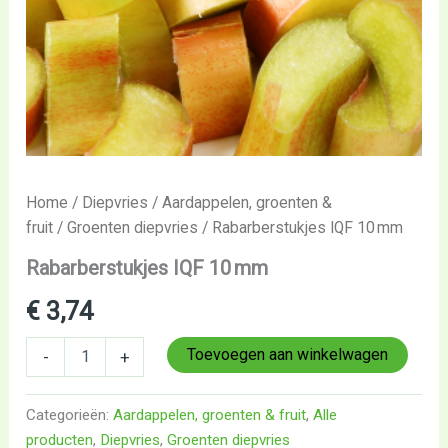
Home
/
Diepvries
/
Aardappelen, groenten &
fruit
/
Groenten diepvries
/ Rabarberstukjes IQF 10 mm
Rabarberstukjes IQF 10 mm
€
3,74
Toevoegen aan winkelwagen
-
+
Categorieën:
Aardappelen, groenten & fruit
,
Alle
producten
,
Diepvries
,
Groenten diepvries