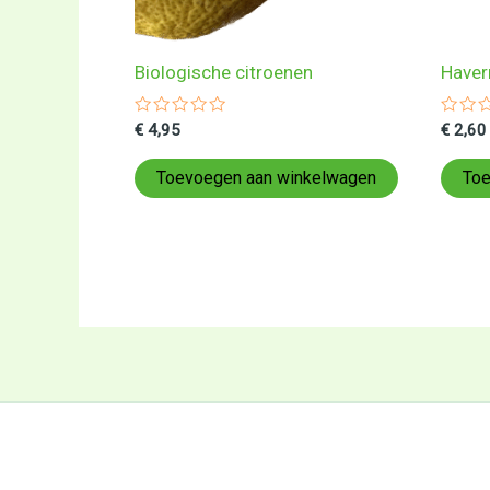
Biologische citroenen
Haver
Gewaardeerd
Gewa
€
4,95
€
2,60
0
0
uit
uit
5
5
Toevoegen aan winkelwagen
Toe