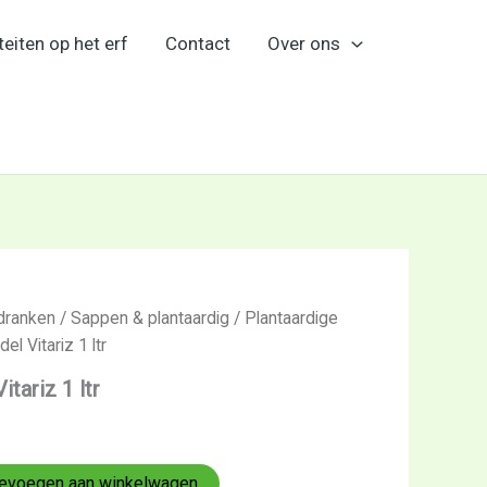
teiten op het erf
Contact
Over ons
dranken
/
Sappen & plantaardig
/
Plantaardige
l Vitariz 1 ltr
tariz 1 ltr
evoegen aan winkelwagen