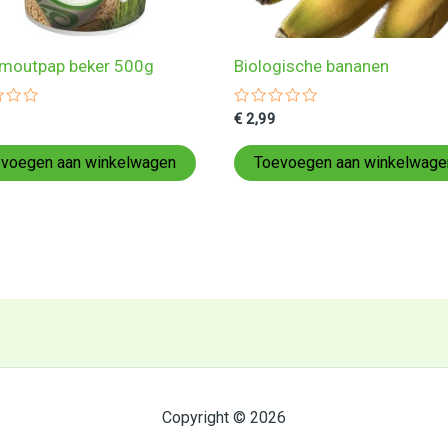
moutpap beker 500g
Biologische bananen
ardeerd
Gewaardeerd
€
2,99
0
uit
5
voegen aan winkelwagen
Toevoegen aan winkelwage
Copyright © 2026