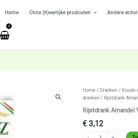
Home
Onze (h)eerlijke prodcuten
Andere activi
en
0
Rijstdrank
Home
/
Dranken
/
Koude 
Amandel
dranken
/ Rijstdrank Amande
Vitariz
1
Rijstdrank Amandel Vi
ltr
aantal
€
3,12
To
-
+