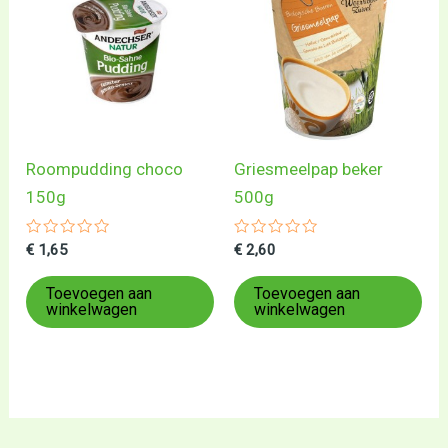
Roompudding choco
Griesmeelpap beker
150g
500g
Gewaardeerd
Gewaardeerd
€
1,65
€
2,60
0
0
uit
uit
5
5
Toevoegen aan
Toevoegen aan
winkelwagen
winkelwagen