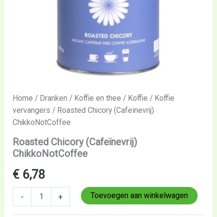
Home
/
Dranken
/
Koffie en thee
/
Koffie
/
Koffie
vervangers
/ Roasted Chicory (Cafeïnevrij)
ChikkoNotCoffee
Roasted Chicory (Cafeïnevrij)
ChikkoNotCoffee
€
6,78
Toevoegen aan winkelwagen
-
+