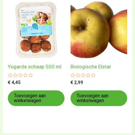
Yogarde schaap 500 ml
Biologische Elstar
Gewaardeerd
Gewaardeerd
€
4,45
€
2,99
0
0
uit
uit
5
5
Toevoegen aan
Toevoegen aan
winkelwagen
winkelwagen