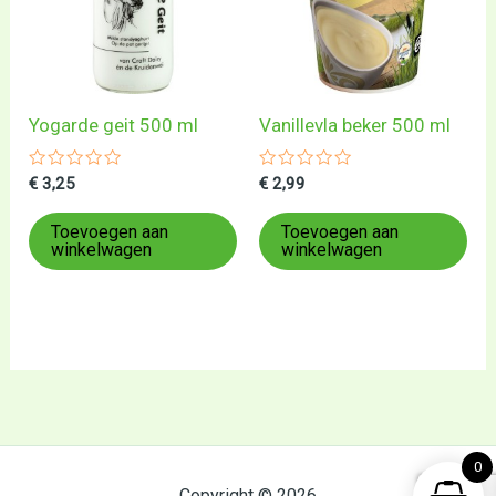
Yogarde geit 500 ml
Vanillevla beker 500 ml
Gewaardeerd
Gewaardeerd
€
3,25
€
2,99
0
0
uit
uit
5
5
Toevoegen aan
Toevoegen aan
winkelwagen
winkelwagen
0
Copyright © 2026