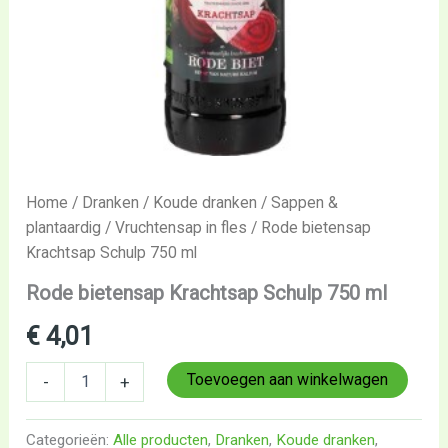
Home
/
Dranken
/
Koude dranken
/
Sappen &
plantaardig
/
Vruchtensap in fles
/ Rode bietensap
Krachtsap Schulp 750 ml
Rode bietensap Krachtsap Schulp 750 ml
€
4,01
Toevoegen aan winkelwagen
-
+
Categorieën:
Alle producten
,
Dranken
,
Koude dranken
,