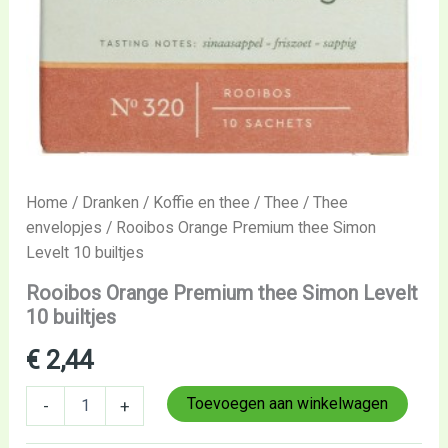
Home
/
Dranken
/
Koffie en thee
/
Thee
/
Thee
envelopjes
/ Rooibos Orange Premium thee Simon
Levelt 10 builtjes
Rooibos Orange Premium thee Simon Levelt
10 builtjes
€
2,44
Toevoegen aan winkelwagen
-
+