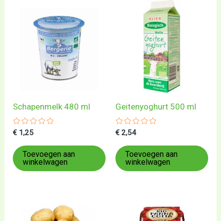
Schapenmelk 480 ml
Geitenyoghurt 500 ml
Gewaardeerd
Gewaardeerd
€
1,25
€
2,54
0
0
uit
uit
5
5
Toevoegen aan
Toevoegen aan
winkelwagen
winkelwagen