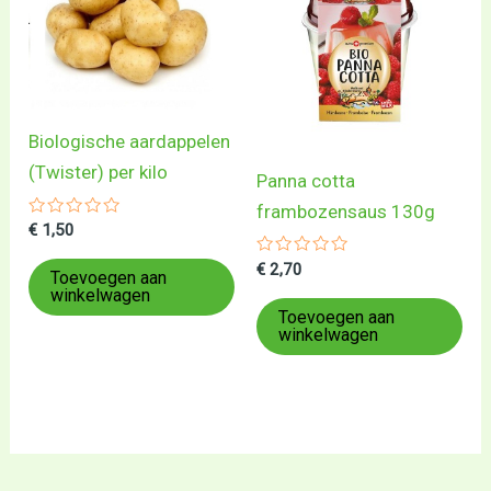
Biologische aardappelen
(Twister) per kilo
Panna cotta
frambozensaus 130g
Gewaardeerd
€
1,50
0
uit
Gewaardeerd
€
2,70
5
Toevoegen aan
0
winkelwagen
uit
5
Toevoegen aan
winkelwagen