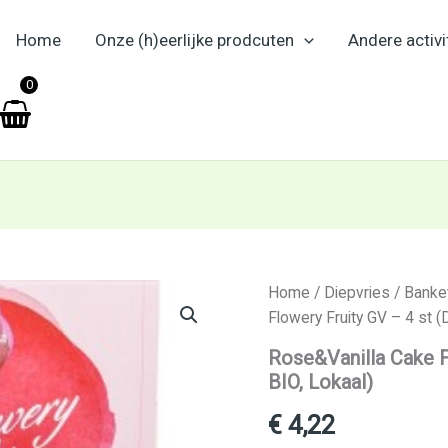
Home
Onze (h)eerlijke prodcuten
Andere activi
en
0
Rose&Vanilla
Home
/
Diepvries
/
Banke
Cake
Flowery Fruity GV – 4 st (
Flowery
Fruity
Rose&Vanilla Cake Fl
GV
BIO, Lokaal)
–
4
€
4,22
st