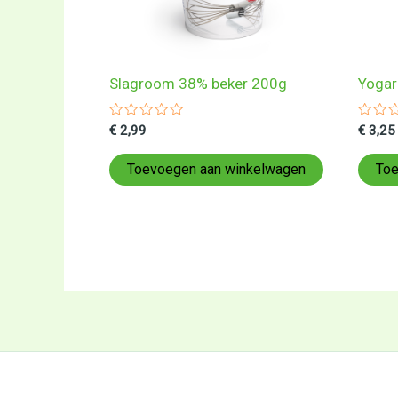
Slagroom 38% beker 200g
Yogar
Gewaardeerd
Gewa
€
2,99
€
3,25
0
0
uit
uit
5
5
Toevoegen aan winkelwagen
Toe