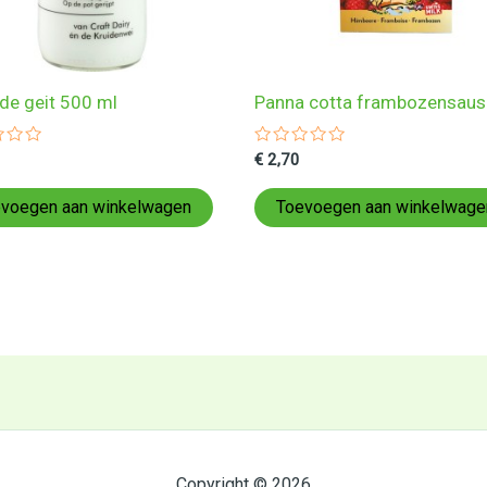
de geit 500 ml
Panna cotta frambozensau
ardeerd
Gewaardeerd
€
2,70
0
uit
5
voegen aan winkelwagen
Toevoegen aan winkelwage
Copyright © 2026