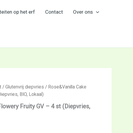
teiten op het erf
Contact
Over ons
t
/
Glutenvrij diepvries
/ Rose&Vanilla Cake
Diepvries, BIO, Lokaal)
owery Fruity GV – 4 st (Diepvries,