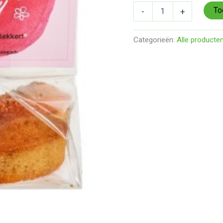
(Diepvries,
To
-
+
BIO,
Lokaal)
aantal
Categorieën:
Alle producte