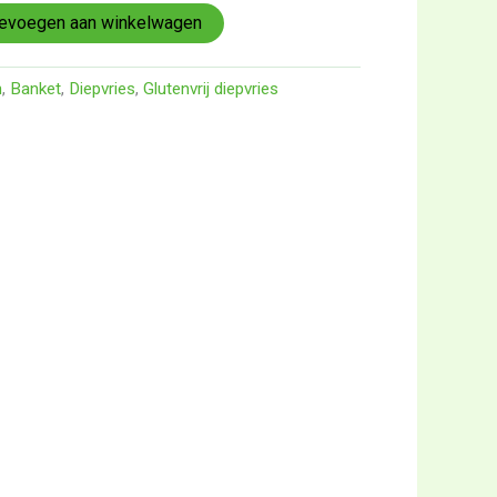
evoegen aan winkelwagen
n
,
Banket
,
Diepvries
,
Glutenvrij diepvries