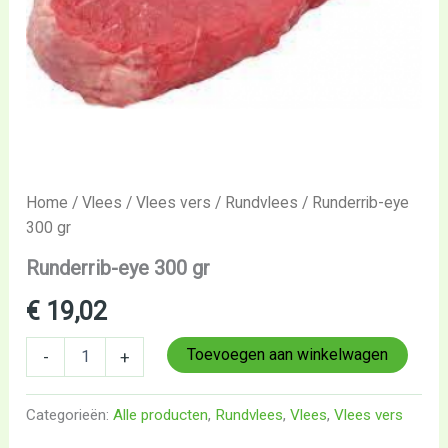
Home
/
Vlees
/
Vlees vers
/
Rundvlees
/ Runderrib-eye
300 gr
Runderrib-eye 300 gr
€
19,02
Toevoegen aan winkelwagen
-
+
Categorieën:
Alle producten
,
Rundvlees
,
Vlees
,
Vlees vers