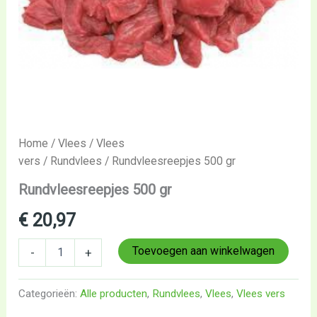
Home
/
Vlees
/
Vlees
vers
/
Rundvlees
/ Rundvleesreepjes 500 gr
Rundvleesreepjes 500 gr
€
20,97
Toevoegen aan winkelwagen
-
+
Categorieën:
Alle producten
,
Rundvlees
,
Vlees
,
Vlees vers