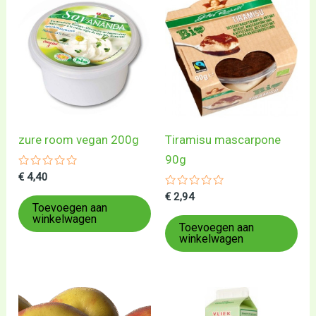
zure room vegan 200g
Tiramisu mascarpone
90g
Gewaardeerd
€
4,40
0
uit
Gewaardeerd
€
2,94
5
0
Toevoegen aan
uit
winkelwagen
5
Toevoegen aan
winkelwagen