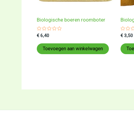
Biologische boeren roomboter
Biolo
Gewaardeerd
Gewa
€
6,40
€
3,50
0
0
uit
uit
5
5
Toevoegen aan winkelwagen
Toe