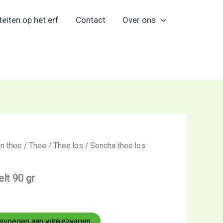
teiten op het erf
Contact
Over ons
en thee
/
Thee
/
Thee los
/ Sencha thee los
lt 90 gr
evoegen aan winkelwagen