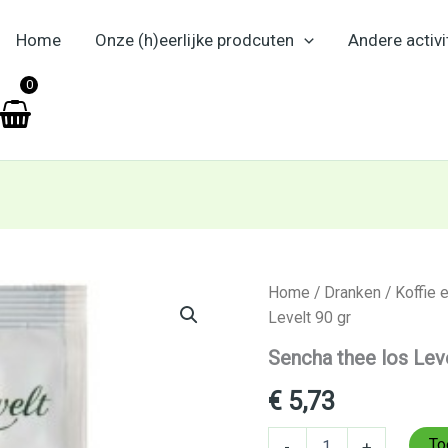
Home
Onze (h)eerlijke prodcuten
Andere activi
en
0
Sencha
Home
/
Dranken
/
Koffie 
thee
Levelt 90 gr
los
Levelt
Sencha thee los Leve
90
gr
€
5,73
aantal
To
-
+