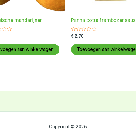
gische mandarijnen
Panna cotta frambozensau
ardeerd
Gewaardeerd
€
2,70
0
uit
5
voegen aan winkelwagen
Toevoegen aan winkelwage
Copyright © 2026