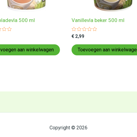
ladevla 500 ml
Vanillevla beker 500 ml
ardeerd
Gewaardeerd
€
2,99
0
uit
5
voegen aan winkelwagen
Toevoegen aan winkelwage
Copyright © 2026