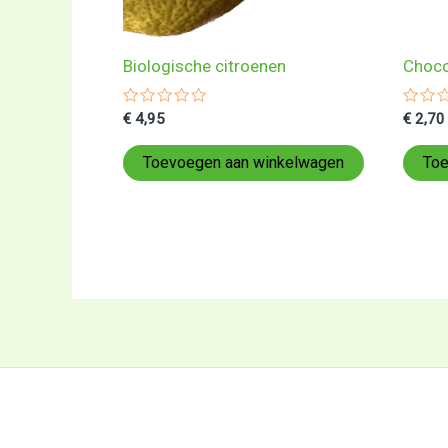
Biologische citroenen
Choco
Gewaardeerd
Gewa
€
4,95
€
2,70
0
0
uit
uit
5
5
Toevoegen aan winkelwagen
Toe