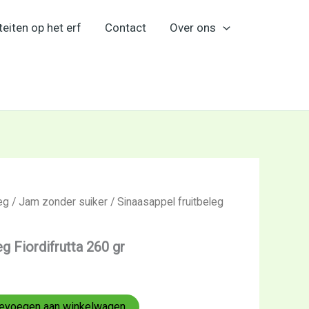
teiten op het erf
Contact
Over ons
eg
/
Jam zonder suiker
/ Sinaasappel fruitbeleg
eg Fiordifrutta 260 gr
evoegen aan winkelwagen