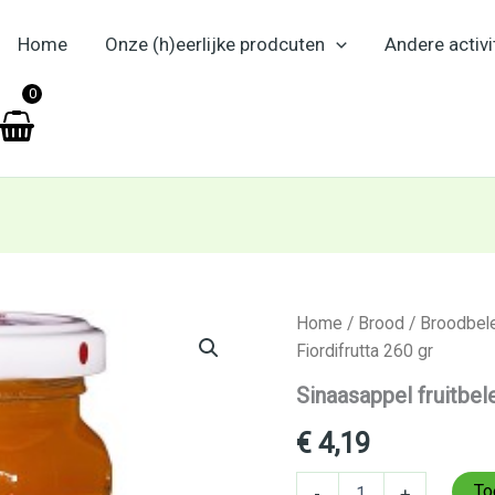
Home
Onze (h)eerlijke prodcuten
Andere activi
en
0
Sinaasappel
Home
/
Brood
/
Broodbel
fruitbeleg
Fiordifrutta 260 gr
Fiordifrutta
260
Sinaasappel fruitbel
gr
aantal
€
4,19
To
-
+