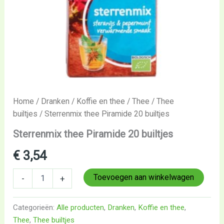
Home
/
Dranken
/
Koffie en thee
/
Thee
/
Thee
builtjes
/ Sterrenmix thee Piramide 20 builtjes
Sterrenmix thee Piramide 20 builtjes
€
3,54
Toevoegen aan winkelwagen
-
+
Categorieën:
Alle producten
,
Dranken
,
Koffie en thee
,
Thee
,
Thee builtjes