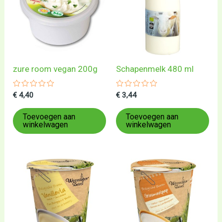
zure room vegan 200g
Schapenmelk 480 ml
Gewaardeerd
Gewaardeerd
€
4,40
€
3,44
0
0
uit
uit
5
5
Toevoegen aan
Toevoegen aan
winkelwagen
winkelwagen