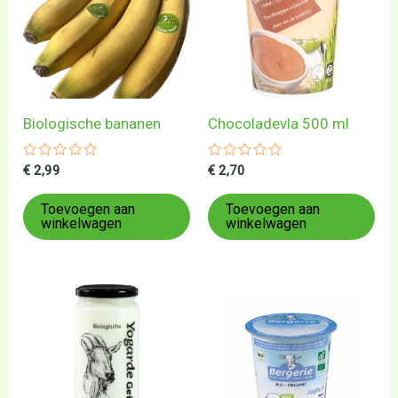
Biologische bananen
Chocoladevla 500 ml
Gewaardeerd
Gewaardeerd
€
2,99
€
2,70
0
0
uit
uit
5
5
Toevoegen aan
Toevoegen aan
winkelwagen
winkelwagen