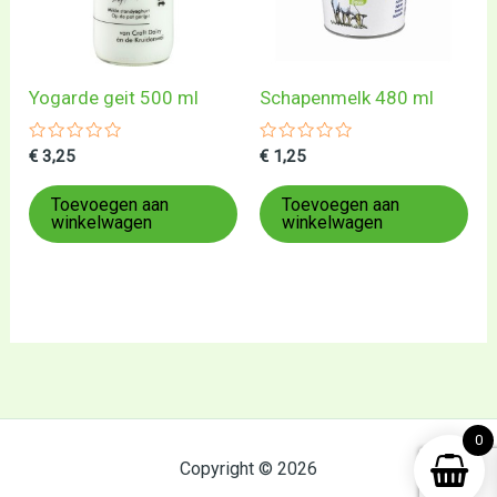
Yogarde geit 500 ml
Schapenmelk 480 ml
Gewaardeerd
Gewaardeerd
€
3,25
€
1,25
0
0
uit
uit
5
5
Toevoegen aan
Toevoegen aan
winkelwagen
winkelwagen
0
Copyright © 2026