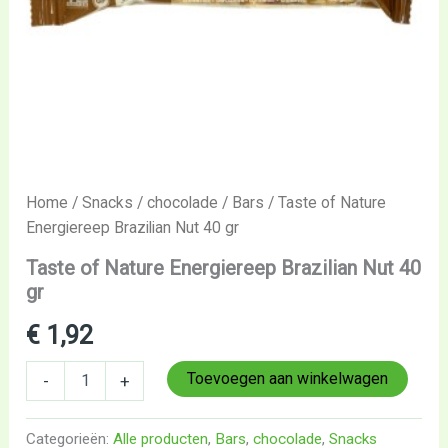
Home
/
Snacks
/
chocolade
/
Bars
/ Taste of Nature
Energiereep Brazilian Nut 40 gr
Taste of Nature Energiereep Brazilian Nut 40
gr
€
1,92
Toevoegen aan winkelwagen
-
+
Categorieën:
Alle producten
,
Bars
,
chocolade
,
Snacks