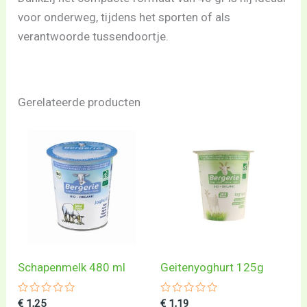
voor onderweg, tijdens het sporten of als
verantwoorde tussendoortje.
Gerelateerde producten
Schapenmelk 480 ml
Geitenyoghurt 125g
Gewaardeerd
Gewaardeerd
€
1,25
€
1,19