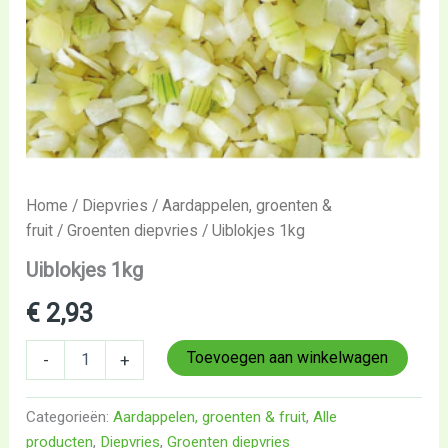
Home
/
Diepvries
/
Aardappelen, groenten &
fruit
/
Groenten diepvries
/ Uiblokjes 1kg
Uiblokjes 1kg
€
2,93
Toevoegen aan winkelwagen
-
+
Categorieën:
Aardappelen, groenten & fruit
,
Alle
producten
,
Diepvries
,
Groenten diepvries