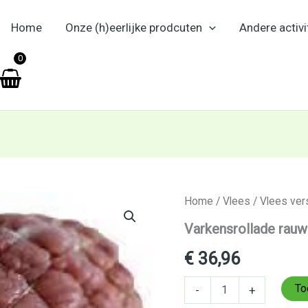
Home
Onze (h)eerlijke prodcuten
Andere activi
en
0
Varkensrollade
Home
/
Vlees
/
Vlees ver
rauw
Varkensrollade rauw
1
kg
€
36,96
aantal
To
-
+