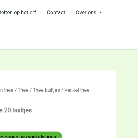
teiten op het erf
Contact
Over ons
en thee
/
Thee
/
Thee builtjes
/ Venkel thee
 20 builtjes
evoegen aan winkelwagen