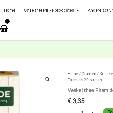
Home
Onze (h)eerlijke prodcuten
Andere activi
en
0
Venkel
Home
/
Dranken
/
Koffie 
thee
Piramide 20 builtjes
Piramide
20
Venkel thee Piramide
builtjes
aantal
€
3,35
To
-
+