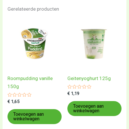
Gerelateerde producten
Roompudding vanille
Geitenyoghurt 125g
150g
Gewaardeerd
€
1,19
0
Gewaardeerd
uit
€
1,65
0
5
Toevoegen aan
uit
winkelwagen
5
Toevoegen aan
winkelwagen