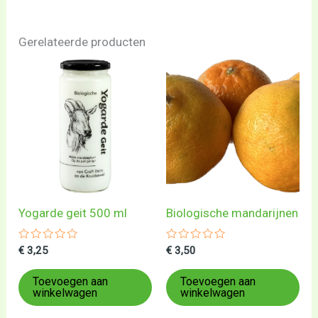
Gerelateerde producten
Yogarde geit 500 ml
Biologische mandarijnen
Gewaardeerd
Gewaardeerd
€
3,25
€
3,50
0
0
uit
uit
5
5
Toevoegen aan
Toevoegen aan
winkelwagen
winkelwagen