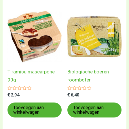
Tiramisu mascarpone
Biologische boeren
90g
roomboter
Gewaardeerd
Gewaardeerd
€
2,94
€
6,40
0
0
uit
uit
5
5
Toevoegen aan
Toevoegen aan
winkelwagen
winkelwagen