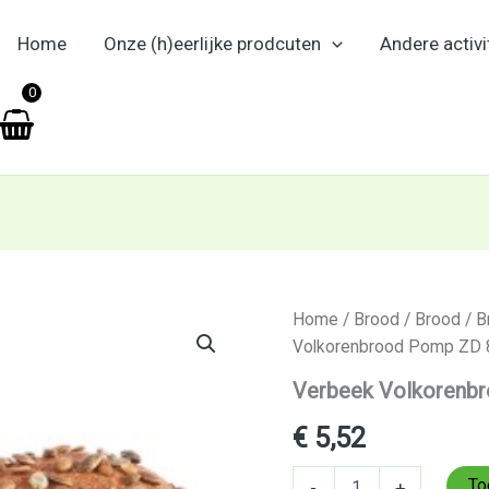
Home
Onze (h)eerlijke prodcuten
Andere activi
en
0
Verbeek
Home
/
Brood
/
Brood
/
B
Volkorenbrood
Volkorenbrood Pomp ZD 8
Pomp
ZD
Verbeek Volkorenbr
800g
–
€
5,52
Biologisch
aantal
To
-
+