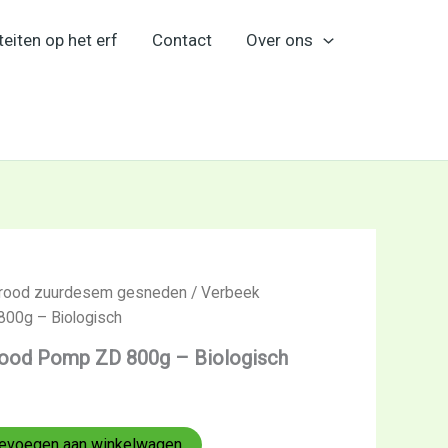
teiten op het erf
Contact
Over ons
rood zuurdesem gesneden
/ Verbeek
00g – Biologisch
ood Pomp ZD 800g – Biologisch
evoegen aan winkelwagen