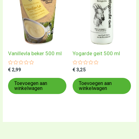
Vanillevla beker 500 ml
Yogarde geit 500 ml
Gewaardeerd
Gewaardeerd
€
2,99
€
3,25
0
0
uit
uit
5
5
Toevoegen aan
Toevoegen aan
winkelwagen
winkelwagen