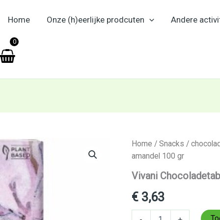
Home
Onze (h)eerlijke prodcuten
Andere activi
en
0
Vivani
Home
/
Snacks
/
chocola
Chocoladetablet
amandel 100 gr
puur
amandel
Vivani Chocoladetab
100
gr
€
3,63
aantal
To
-
+