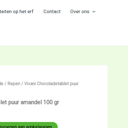
teiten op het erf
Contact
Over ons
de
/
Repen
/ Vivani Chocoladetablet puur
let puur amandel 100 gr
evoegen aan winkelwagen