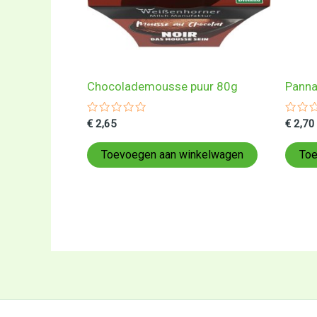
Chocolademousse puur 80g
Panna
Gewaardeerd
Gewa
€
2,65
€
2,70
0
0
uit
uit
5
5
Toevoegen aan winkelwagen
Toe