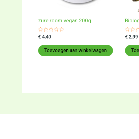
zure room vegan 200g
Biolo
Gewaardeerd
Gewa
€
4,40
€
2,99
0
0
uit
uit
5
5
Toevoegen aan winkelwagen
Toe