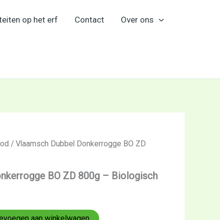
teiten op het erf
Contact
Over ons
ood
/ Vlaamsch Dubbel Donkerrogge BO ZD
nkerrogge BO ZD 800g – Biologisch
evoegen aan winkelwagen