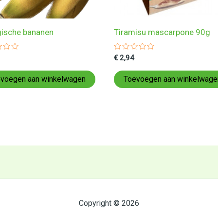
gische bananen
Tiramisu mascarpone 90g
ardeerd
Gewaardeerd
€
2,94
0
uit
5
voegen aan winkelwagen
Toevoegen aan winkelwage
Copyright © 2026