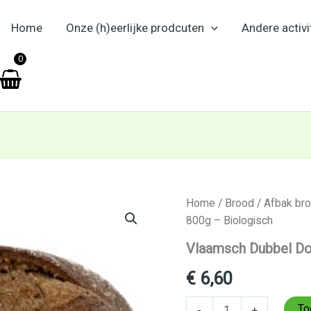
Home
Onze (h)eerlijke prodcuten
Andere activi
en
0
Vlaamsch
Home
/
Brood
/
Afbak br
Dubbel
800g – Biologisch
Donkerrogge
BO
Vlaamsch Dubbel Do
ZD
800g
€
6,60
–
Biologisch
To
-
+