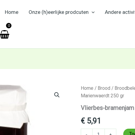
Home
Onze (h)eerlijke prodcuten
Andere activi
en
0
Vlierbes-
Home
/
Brood
/
Broodbel
bramenjam
Marienwaerdt 250 gr
Marienwaerdt
250
Vlierbes-bramenjam
gr
aantal
€
5,91
To
-
+