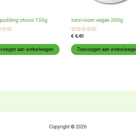
pudding choco 150g
zure room vegan 200g
ardeerd
Gewaardeerd
€
4,40
0
uit
5
voegen aan winkelwagen
Toevoegen aan winkelwage
Copyright © 2026