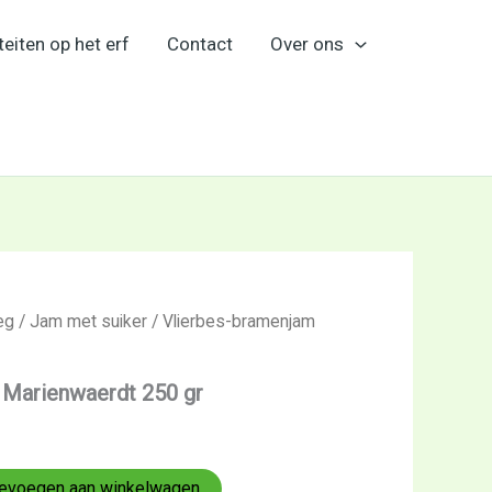
teiten op het erf
Contact
Over ons
eg
/
Jam met suiker
/ Vlierbes-bramenjam
 Marienwaerdt 250 gr
evoegen aan winkelwagen