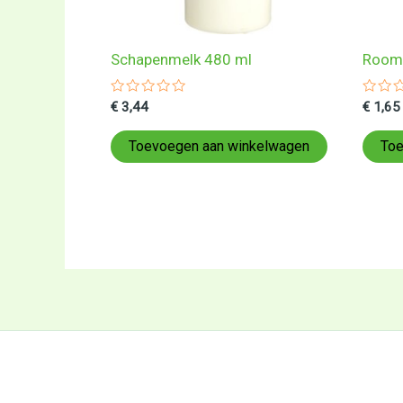
Schapenmelk 480 ml
Room
Gewaardeerd
Gewa
€
3,44
€
1,65
0
0
uit
uit
5
5
Toevoegen aan winkelwagen
Toe