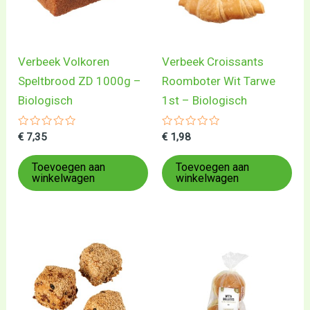
Verbeek Volkoren
Verbeek Croissants
Speltbrood ZD 1000g –
Roomboter Wit Tarwe
Biologisch
1st – Biologisch
Gewaardeerd
Gewaardeerd
€
7,35
€
1,98
0
0
uit
uit
5
5
Toevoegen aan
Toevoegen aan
winkelwagen
winkelwagen