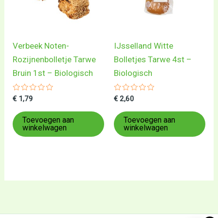
Verbeek Noten-
IJsselland Witte
Rozijnenbolletje Tarwe
Bolletjes Tarwe 4st –
Bruin 1st – Biologisch
Biologisch
Gewaardeerd
Gewaardeerd
€
1,79
€
2,60
0
0
uit
uit
5
5
Toevoegen aan
Toevoegen aan
winkelwagen
winkelwagen