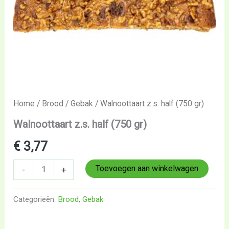
Home
/
Brood
/
Gebak
/ Walnoottaart z.s. half (750 gr)
Walnoottaart z.s. half (750 gr)
€
3,77
Toevoegen aan winkelwagen
-
+
Categorieën:
Brood
,
Gebak