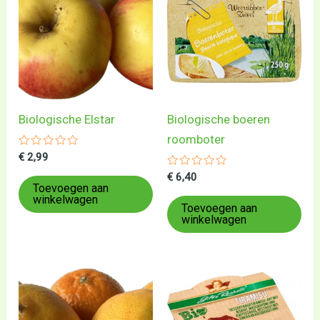
Biologische Elstar
Biologische boeren
roomboter
Gewaardeerd
€
2,99
0
uit
Gewaardeerd
€
6,40
5
0
Toevoegen aan
uit
winkelwagen
5
Toevoegen aan
winkelwagen